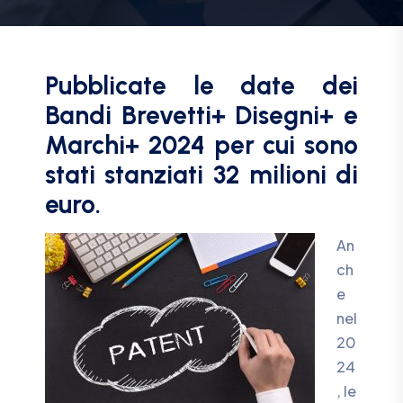
Pubblicate le date dei
Bandi Brevetti+ Disegni+ e
Marchi+ 2024 per cui sono
stati stanziati 32 milioni di
euro.
An
ch
e
nel
20
24
, le