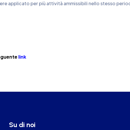
sere applicato per più attività ammissibili nello stesso peri
seguente
link
Su di noi