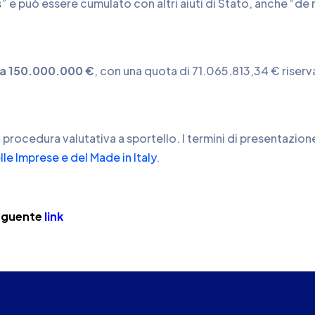
 e può essere cumulato con altri aiuti di Stato, anche “de mi
i a 150.000.000 €
, con una quota di 71.065.813,34 € riserva
ocedura valutativa a sportello. I termini di presentazione
lle Imprese e del Made in Italy
.
seguente
link