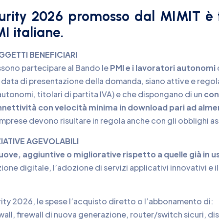
urity 2026 promosso dal MIMIT è f
I italiane.
GGETTI BENEFICIARI
sono partecipare al Bando le
PMI e i lavoratori autonomi
a data di presentazione della domanda, siano attive e regol
autonomi, titolari di partita IVA) e che dispongano di un
cont
nettività con velocità minima in download pari ad alm
imprese devono risultare in regola anche con gli obblighi ass
ZIATIVE AGEVOLABILI
uove, aggiuntive o migliorative rispetto a quelle già in
sizione digitale, l’adozione di servizi applicativi innovativi 
ty 2026, le spese l’acquisto diretto o l’abbonamento di:
ewall, firewall di nuova generazione, router/switch sicuri, di