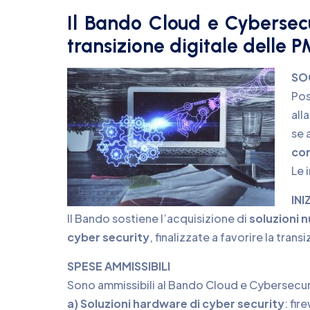
Il Bando Cloud e Cybersec
transizione digitale delle PM
SO
Pos
all
se 
con
Le 
INI
Il Bando sostiene l’acquisizione di
soluzioni n
cyber security
, finalizzate a favorire la tran
SPESE AMMISSIBILI
Sono ammissibili al Bando Cloud e Cybersecuri
a) Soluzioni hardware di cyber security
: fir