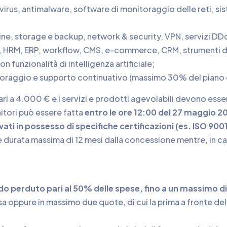
ivirus, antimalware, software di monitoraggio delle reti, sis
hine, storage e backup, network & security, VPN, servizi D
à, HRM, ERP, workflow, CMS, e-commerce, CRM, strumenti di 
n funzionalità di intelligenza artificiale;
toraggio e supporto continuativo (massimo 30% del piano d
i a 4.000 € e i servizi e prodotti agevolabili devono essere
nitori può essere fatta
entro le ore 12:00 del 27 maggio 2
ivati in possesso di specifiche certificazioni (es. ISO 9
re durata massima di 12 mesi dalla concessione mentre, in 
do perduto pari al 50% delle spese, fino a un massimo d
a oppure in massimo due quote, di cui la prima a fronte de