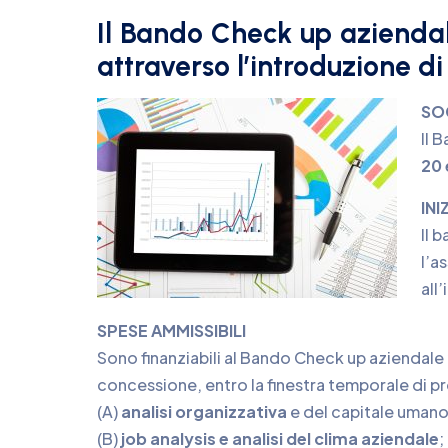
Il Bando Check up aziendal
attraverso l’introduzione di
SO
Il 
20 
INI
Il 
l’a
all
SPESE AMMISSIBILI
Sono finanziabili al Bando Check up aziendale 2
concessione, entro la finestra temporale di p
(A)
analisi organizzativa
e del capitale umano
(B)
job analysis e analisi del clima aziendale
;