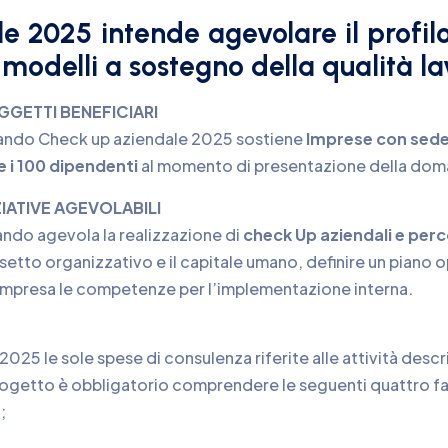
e 2025 intende agevolare il profil
 modelli a sostegno della qualità l
GGETTI BENEFICIARI
Bando Check up aziendale 2025 sostiene
Imprese con sede 
e i 100 dipendenti
al momento di presentazione della dom
ZIATIVE AGEVOLABILI
bando agevola la realizzazione di
check Up aziendali e perc
ssetto organizzativo e il capitale umano, definire un piano 
’impresa le competenze per l’implementazione interna.
025 le sole spese di consulenza riferite alle attività desc
rogetto è obbligatorio comprendere le seguenti quattro fa
;